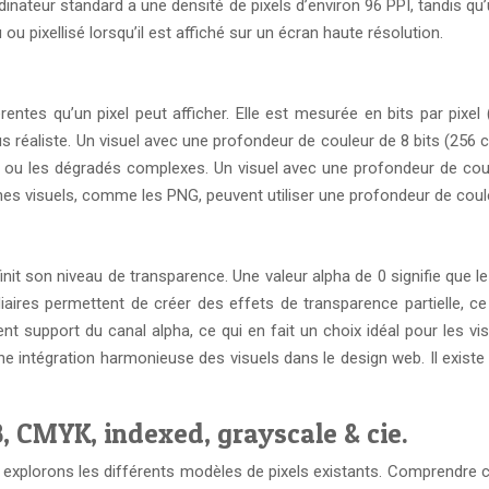
d’ordinateur standard a une densité de pixels d’environ 96 PPI, tand
 ou pixellisé lorsqu’il est affiché sur un écran haute résolution.
tes qu’un pixel peut afficher. Elle est mesurée en bits par pixel (
 plus réaliste. Un visuel avec une profondeur de couleur de 8 bits (25
es ou les dégradés complexes. Un visuel avec une profondeur de co
ines visuels, comme les PNG, peuvent utiliser une profondeur de couleu
init son niveau de transparence. Une valeur alpha de 0 signifie que l
aires permettent de créer des effets de transparence partielle, ce q
nt support du canal alpha, ce qui en fait un choix idéal pour les v
r une intégration harmonieuse des visuels dans le design web. Il exis
, CMYK, indexed, grayscale & cie.
explorons les différents modèles de pixels existants. Comprendre c