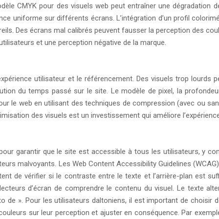
 modèle CMYK pour des visuels web peut entraîner une dégradation de
e uniforme sur différents écrans. L’intégration d’un profil colorim
eils. Des écrans mal calibrés peuvent fausser la perception des coule
tilisateurs et une perception négative de la marque.
xpérience utilisateur et le référencement. Des visuels trop lourds 
ion du temps passé sur le site. Le modèle de pixel, la profondeur d
s pour le web en utilisant des techniques de compression (avec ou san
imisation des visuels est un investissement qui améliore l’expérience 
ur garantir que le site est accessible à tous les utilisateurs, y co
isateurs malvoyants. Les Web Content Accessibility Guidelines (WCAG
nt de vérifier si le contraste entre le texte et l’arrière-plan est suffi
lecteurs d’écran de comprendre le contenu du visuel. Le texte altern
 de ». Pour les utilisateurs daltoniens, il est important de choisir
e couleurs sur leur perception et ajuster en conséquence. Par exempl