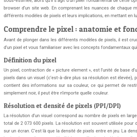
sous-estimée, alors qu’il s’agit d’un pilier fondamental de cette opt
browser d’un site web. En comprenant les nuances de chaque mod
différents modèles de pixels et leurs implications, en mettant en l
Comprendre le pixel : anatomie et f
Avant de plonger dans les différents modèles de pixels, il est c
d’un pixel et vous familiariser avec les concepts fondamentaux qu
Définition du pixel
Un pixel, contraction de « picture element », est l’unité de base 
pixels dans un visuel (c’est-à-dire plus sa résolution est élevée), plu
contient des informations sur sa couleur, ce qui permet de restit
simplement noir, il peut être n’importe quelle couleur.
Résolution et densité de pixels (PPI/DPI)
La résolution d’un visuel correspond au nombre de pixels en largeu
total de 2 073 600 pixels. La résolution est souvent utilisée pour d
sur un écran. C’est là que la densité de pixels entre en jeu. La den