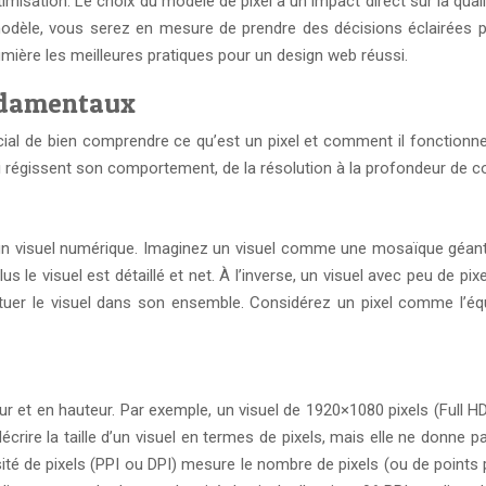
imisation. Le choix du modèle de pixel a un impact direct sur la qualit
èle, vous serez en mesure de prendre des décisions éclairées po
umière les meilleures pratiques pour un design web réussi.
ondamentaux
rucial de bien comprendre ce qu’est un pixel et comment il fonction
i régissent son comportement, de la résolution à la profondeur de co
d’un visuel numérique. Imaginez un visuel comme une mosaïque géante,
s le visuel est détaillé et net. À l’inverse, un visuel avec peu de pixe
uer le visuel dans son ensemble. Considérez un pixel comme l’équiv
r et en hauteur. Par exemple, un visuel de 1920×1080 pixels (Full HD)
écrire la taille d’un visuel en termes de pixels, mais elle ne donne 
sité de pixels (PPI ou DPI) mesure le nombre de pixels (ou de points 