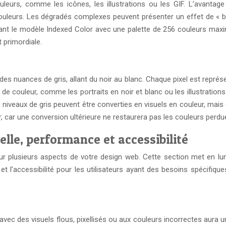
urs, comme les icônes, les illustrations ou les GIF. L’avantage p
uleurs. Les dégradés complexes peuvent présenter un effet de « ban
sant le modèle Indexed Color avec une palette de 256 couleurs maxi
t primordiale.
s nuances de gris, allant du noir au blanc. Chaque pixel est représe
n de couleur, comme les portraits en noir et blanc ou les illustration
en niveaux de gris peuvent être converties en visuels en couleur, mais
er, car une conversion ultérieure ne restaurera pas les couleurs perdu
elle, performance et accessibilité
r plusieurs aspects de votre design web. Cette section met en lumiè
 l’accessibilité pour les utilisateurs ayant des besoins spécifiq
e avec des visuels flous, pixellisés ou aux couleurs incorrectes aura