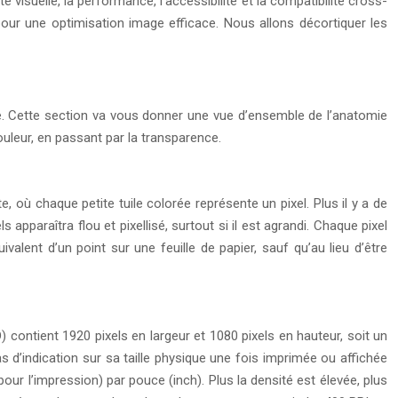
é visuelle, la performance, l’accessibilité et la compatibilité cross-
ur une optimisation image efficace. Nous allons décortiquer les
ne. Cette section va vous donner une vue d’ensemble de l’anatomie
uleur, en passant par la transparence.
 où chaque petite tuile colorée représente un pixel. Plus il y a de
ls apparaîtra flou et pixellisé, surtout si il est agrandi. Chaque pixel
alent d’un point sur une feuille de papier, sauf qu’au lieu d’être
 contient 1920 pixels en largeur et 1080 pixels en hauteur, soit un
pas d’indication sur sa taille physique une fois imprimée ou affichée
pour l’impression) par pouce (inch). Plus la densité est élevée, plus