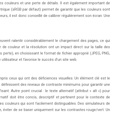
s couleurs et une perte de détails. Il est également important de
étrique (sRGB par défaut) permet de garantir que les couleurs sont
urs, il est donc conseillé de calibrer régulièrement son écran. Une
peuvent ralentir considérablement le chargement des pages, ce qui
e couleur et la résolution ont un impact direct sur la taille des
s perte), en choisissant le format de fichier approprié (JPEG, PNG,
utilisateur et favorise le succès d’un site web.
mpris ceux qui ont des déficiences visuelles. Un élément clé est le
) définissent des niveaux de contraste minimums pour garantir une
sant. Autre point crucial : le texte alternatif (attribut « alt ») pour
atif doit être concis, descriptif et pertinent pour le contexte de
 des couleurs qui sont facilement distinguables. Des simulateurs de
e, éviter de se baser uniquement sur les contrastes rouge/vert. Un