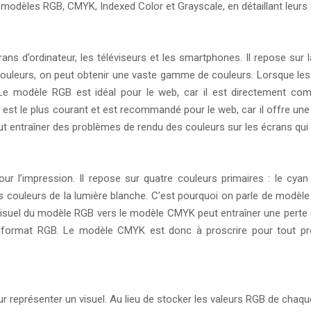
s modèles RGB, CMYK, Indexed Color et Grayscale, en détaillant leurs 
ans d’ordinateur, les téléviseurs et les smartphones. Il repose sur l
s couleurs, on peut obtenir une vaste gamme de couleurs. Lorsque les 
. Le modèle RGB est idéal pour le web, car il est directement com
le plus courant et est recommandé pour le web, car il offre une b
 entraîner des problèmes de rendu des couleurs sur les écrans qui 
 l’impression. Il repose sur quatre couleurs primaires : le cyan 
ouleurs de la lumière blanche. C’est pourquoi on parle de modèle s
suel du modèle RGB vers le modèle CMYK peut entraîner une perte de
 format RGB. Le modèle CMYK est donc à proscrire pour tout proj
 représenter un visuel. Au lieu de stocker les valeurs RGB de chaque 