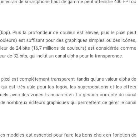
is qu’un écran de smartphone haut de gamme peut atteindre 400 PPI ou
bpp). Plus la profondeur de couleur est élevée, plus le pixel peut
6 couleurs) est suffisant pour des graphiques simples ou des icônes,
uleur de 24 bits (16,7 millions de couleurs) est considérée comme
r de 32 bits, qui inclut un canal alpha pour la transparence.
e pixel est complètement transparent, tandis qu’une valeur alpha de
ui est très utile pour les logos, les superpositions et les effets
isuels avec des zones transparentes. La gestion correcte du canal
te de nombreux éditeurs graphiques qui permettent de gérer le canal
es modèles est essentiel pour faire les bons choix en fonction de