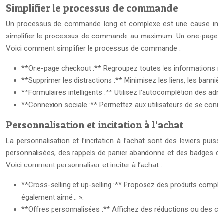
Simplifier le processus de commande
Un processus de commande long et complexe est une cause impor
simplifier le processus de commande au maximum. Un one-page chec
Voici comment simplifier le processus de commande :
**One-page checkout :** Regroupez toutes les informations né
**Supprimer les distractions :** Minimisez les liens, les banniè
**Formulaires intelligents :** Utilisez l’autocomplétion des a
**Connexion sociale :** Permettez aux utilisateurs de se co
Personnalisation et incitation à l’achat
La personnalisation et l’incitation à l’achat sont des leviers 
personnalisées, des rappels de panier abandonné et des badges de r
Voici comment personnaliser et inciter à l’achat :
**Cross-selling et up-selling :** Proposez des produits complé
également aimé… ».
**Offres personnalisées :** Affichez des réductions ou des cod