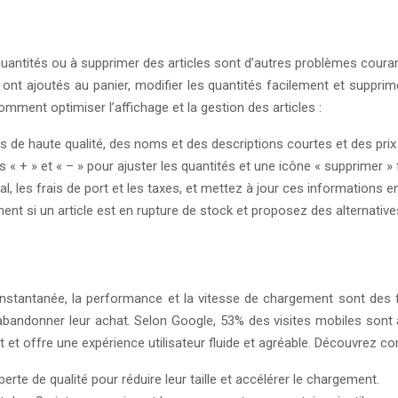
quantités ou à supprimer des articles sont d’autres problèmes courant
ls ont ajoutés au panier, modifier les quantités facilement et supprim
 comment optimiser l’affichage et la gestion des articles :
s de haute qualité, des noms et des descriptions courtes et des prix 
 « + » et « – » pour ajuster les quantités et une icône « supprimer »
tal, les frais de port et les taxes, et mettez à jour ces informations e
ment si un article est en rupture de stock et proposez des alternativ
instantanée, la performance et la vitesse de chargement sont des 
 à abandonner leur achat. Selon Google, 53% des visites mobiles sont
nt et offre une expérience utilisateur fluide et agréable. Découvrez 
e de qualité pour réduire leur taille et accélérer le chargement.