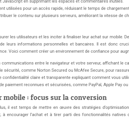
 et JavaScript en supprimant les espaces et commentaires inutiles.
t utilisées pour un accès rapide, réduisant le temps de chargement
tribuer le contenu sur plusieurs serveurs, améliorant la vitesse de 
urer les utilisateurs et les inciter à finaliser leur achat sur mobi
de leurs informations personnelles et bancaires. Il est donc cr
ance. Voici comment créer un environnement de confiance pour augm
les communications entre le navigateur et votre serveur, affichant le 
 de sécurité, comme Norton Secured ou McAfee Secure, pour rassurer 
 de confidentialité claire et transparente expliquant comment vous ut
s de paiement reconnues et sécurisées, comme PayPal, Apple Pay ou
 mobile : focus sur la conversion
olus, il est temps de mettre en œuvre des stratégies d’optimisation
 à encourager l’achat et à tirer parti des fonctionnalités native