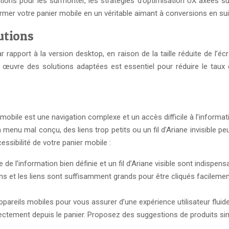
tions pour les surmonter, les stratégies d’optimisation UX axées su
mer votre panier mobile en un véritable aimant à conversions en sui
utions
rapport à la version desktop, en raison de la taille réduite de l’écr
 en œuvre des solutions adaptées est essentiel pour réduire le tau
obile est une navigation complexe et un accès difficile à l’informatio
n menu mal conçu, des liens trop petits ou un fil d’Ariane invisible p
essibilité de votre panier mobile :
de l’information bien définie et un fil d’Ariane visible sont indispensa
s et les liens sont suffisamment grands pour être cliqués facilement
ppareils mobiles pour vous assurer d’une expérience utilisateur fluide 
irectement depuis le panier. Proposez des suggestions de produits sim