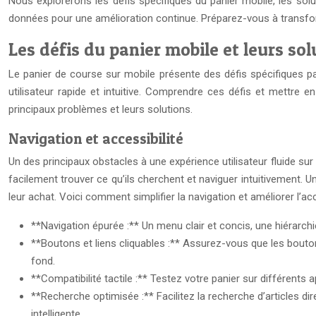
Nous explorerons les défis spécifiques du panier mobile, les solu
données pour une amélioration continue. Préparez-vous à transfor
Les défis du panier mobile et leurs sol
Le panier de course sur mobile présente des défis spécifiques par 
utilisateur rapide et intuitive. Comprendre ces défis et mettre
principaux problèmes et leurs solutions.
Navigation et accessibilité
Un des principaux obstacles à une expérience utilisateur fluide sur m
facilement trouver ce qu’ils cherchent et naviguer intuitivement. U
leur achat. Voici comment simplifier la navigation et améliorer l’acc
**Navigation épurée :** Un menu clair et concis, une hiérarchie 
**Boutons et liens cliquables :** Assurez-vous que les bouton
fond.
**Compatibilité tactile :** Testez votre panier sur différents a
**Recherche optimisée :** Facilitez la recherche d’articles d
intelligente.