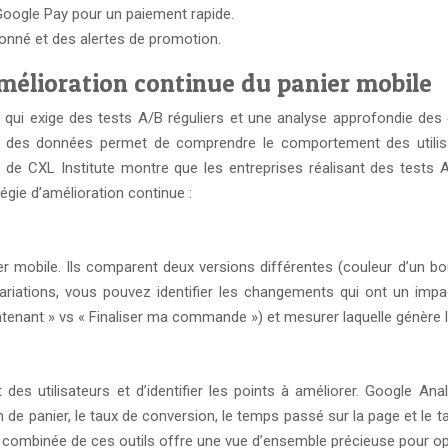
Google Pay pour un paiement rapide.
onné et des alertes de promotion.
amélioration continue du panier mobile
u qui exige des tests A/B réguliers et une analyse approfondie de
yse des données permet de comprendre le comportement des utilisate
ort de CXL Institute montre que les entreprises réalisant des tests
gie d’amélioration continue :
er mobile. Ils comparent deux versions différentes (couleur d’un b
variations, vous pouvez identifier les changements qui ont un impa
tenant » vs « Finaliser ma commande ») et mesurer laquelle génère l
es utilisateurs et d’identifier les points à améliorer. Google Ana
 panier, le taux de conversion, le temps passé sur la page et le tau
n combinée de ces outils offre une vue d’ensemble précieuse pour opt