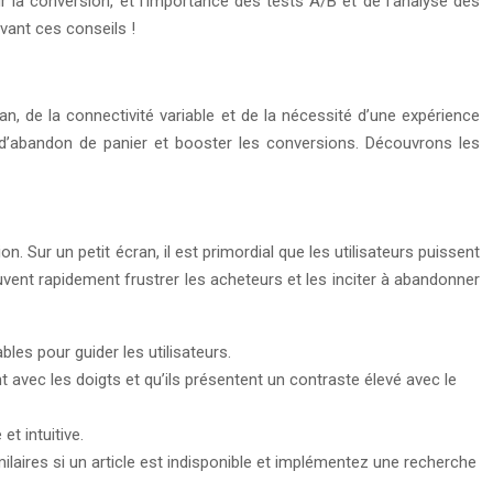
r la conversion, et l’importance des tests A/B et de l’analyse des
vant ces conseils !
an, de la connectivité variable et de la nécessité d’une expérience
x d’abandon de panier et booster les conversions. Découvrons les
n. Sur un petit écran, il est primordial que les utilisateurs puissent
euvent rapidement frustrer les acheteurs et les inciter à abandonner
bles pour guider les utilisateurs.
 avec les doigts et qu’ils présentent un contraste élevé avec le
et intuitive.
ilaires si un article est indisponible et implémentez une recherche