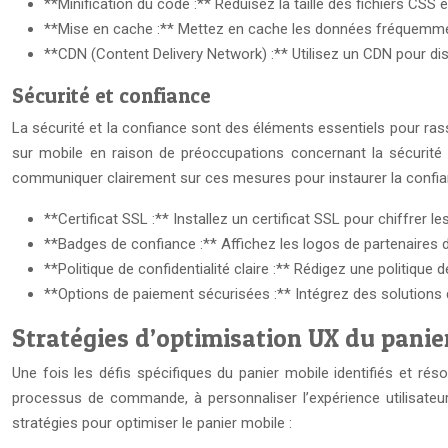
**Minification du code :** Réduisez la taille des fichiers CSS
**Mise en cache :** Mettez en cache les données fréquemmen
**CDN (Content Delivery Network) :** Utilisez un CDN pour dis
Sécurité et confiance
La sécurité et la confiance sont des éléments essentiels pour rass
sur mobile en raison de préoccupations concernant la sécurité 
communiquer clairement sur ces mesures pour instaurer la confi
**Certificat SSL :** Installez un certificat SSL pour chiffrer 
**Badges de confiance :** Affichez les logos de partenaires
**Politique de confidentialité claire :** Rédigez une politique
**Options de paiement sécurisées :** Intégrez des solution
Stratégies d’optimisation UX du panier
Une fois les défis spécifiques du panier mobile identifiés et rés
processus de commande, à personnaliser l’expérience utilisateur,
stratégies pour optimiser le panier mobile :